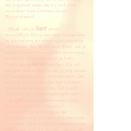
de organen waar we nu ook ons
voordeel mee kunnen doen.
Bijvoorbeeld:
hart
-
Maak van je
geen
moordkuil:
Dit is een wijs advies om
je gevoelens en meningen vrijuit te
ventileren. Als je dat niet doet, zal je
een binnenvetter worden genoemd,
en vet is niet goed voor je hart.
lever
- Iets op je
hebben:
Dit wil
zeggen dat er iets is dat je erg dwars
zit en dat gezegd moet worden. De
lever is het orgaan dat het lichaam
zuivert van afvalstoffen. Dit geldt
dus ook voor de emotionele kant !
gal
- Je
spuwen:
Je woede uiten.
Gal is een bittere vloeistof,
waarschijnlijk is hierdoor de
associatie met boosheid, bitterheid
ontstaan. Ook in dit spreekwoord zit
veel waarheid. Zo komen galstenen