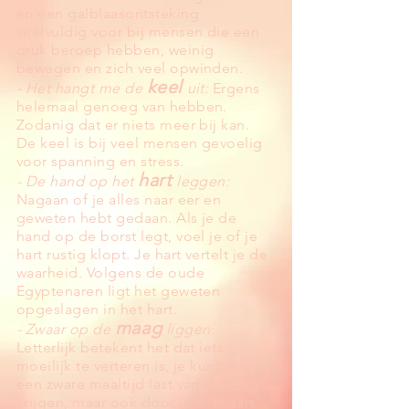
en een galblaasontsteking
veelvuldig voor bij mensen die een
druk beroep hebben, weinig
bewegen en zich veel opwinden.
keel
- Het hangt me de
uit:
Ergens
helemaal genoeg van hebben.
Zodanig dat er niets meer bij kan.
De keel is bij veel mensen gevoelig
voor spanning en stress.
hart
- De hand op het
leggen:
Nagaan of je alles naar eer en
geweten hebt gedaan. Als je de
hand op de borst legt, voel je of je
hart rustig klopt. Je hart vertelt je de
waarheid. Volgens de oude
Egyptenaren ligt het geweten
opgeslagen in het hart.
maag
- Zwaar op de
liggen
:
Letterlijk betekent het dat iets
moeilijk te verteren is, je kunt van
een zware maaltijd last van je maag
krijgen, maar ook door iets 'zwaars'