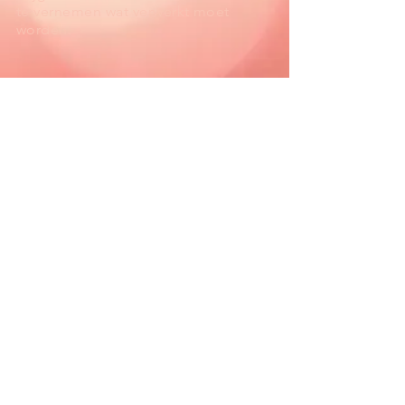
te vernemen wat verwerkt moet
worden.
Artikelen:
Welke-wolf-voed-jij
Boeken:
Van klacht naar Kans: Verbeter je leven
door naar je lijf te luisteren, Juriaan
Galavazi
coach
Mijn verhaal
Inspiratie