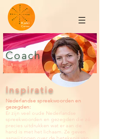
Coach
Inspiratie
Nederlandse spreekwoorden en
gezegden:
Er zijn veel oude Nederlandse
spreekwoorden en gezegden die zó
precies uitdrukken wat er aan de
hand is met het lichaam. Ze geven
aanwijzingen over de betekenis van