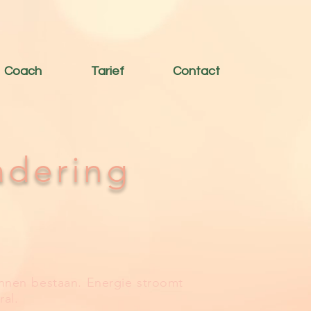
Coach
Tarief
Contact
adering
unnen bestaan. Energie stroomt
ral.