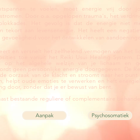
spannen te voelen, moet energie vrij door jo
stromen. Door o.a. opgelopen trauma's, het verdrin
blokkades. Het gevolg is dat de energie niet me
en tekort aan levensenergie. Het heeft een negati
 gevoeligheid voor het ontwikkelen van aandoeninge
veert en versnelt het zelfhelend vermogen van het l
osities toe vanuit het Reiki Usui Healing System. 
ht op het algehele welzijn van je lichaam en g
ordt geen persoonlijke energie doorgegeven. De Rei
de oorzaak van de klacht en stroomt naar het punt w
ijn, helpt oude emoties te verwerken en heft energ
g door, zonder dat je er bewust van bent.
naast bestaande reguliere of complementaire behan
Aanpak
Psychosomatiek