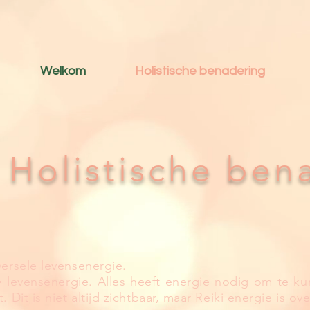
Welkom
Holistische benadering
Holistische ben
versele levensenergie.
= levensenergie. Alles heeft energie nodig om te k
. Dit is niet altijd zichtbaar, maar Reiki energie is ove