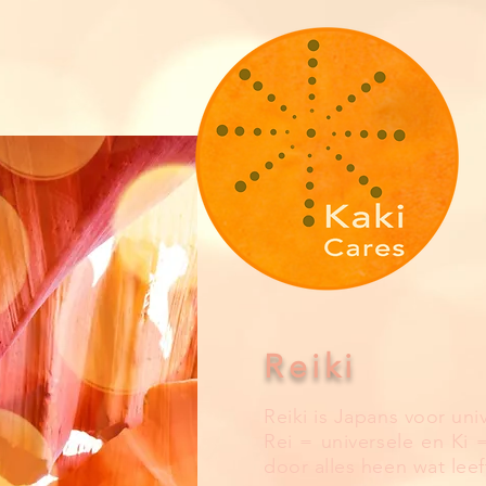
Reiki
Reiki is Japans voor uni
Rei = universele en Ki 
door alles heen wat leeft