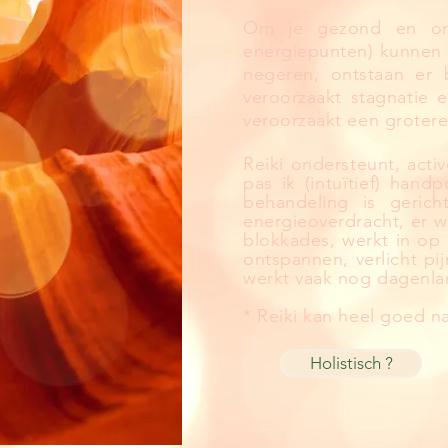
Om je gezond en ont
energiepunten) kunnen 
negeren, ontstaan er 
veroorzaakt stagnatie 
veroorzaakt een grotere
Reiki ondersteunt, acti
pas ik (
intuïtief
) handp
behandeling is geric
energieoverdracht, er w
blokkades, werkt in op 
ontspannen, verlicht p
werkt vaak nog dagenlan
* Reiki kan heel goed 
Holistisch ?