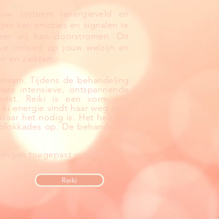
uw systeem (energieveld en
gen van emoties en signalen te
er vrij kan doorstromen. Dit
eve invloed op jouw welzijn en
n en ziekten.
ichaam. Tijdens de behandeling
Deze intensieve, ontspannende
eest. Reiki is een vorm van
ki energie vindt haar weg naar
aar het nodig is. Het helpt je
ieblokkades op. De behandeling
delingen toegepast worden.
Reiki